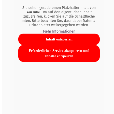
Sie sehen gerade einen Platzhalterinhalt von
. Um auf den eigentlichen Inhalt
YouTube
zuzugreifen, klicken Sie auf die Schaltfläche
unten. Bitte beachten Sie, dass dabei Daten an
Drittanbieter weitergegeben werden.
Mehr Informationen
Weitere
Inhalt entsperren
Kooperationspartner:innen
Erforderlichen Service akzeptieren und
Inhalte entsperren