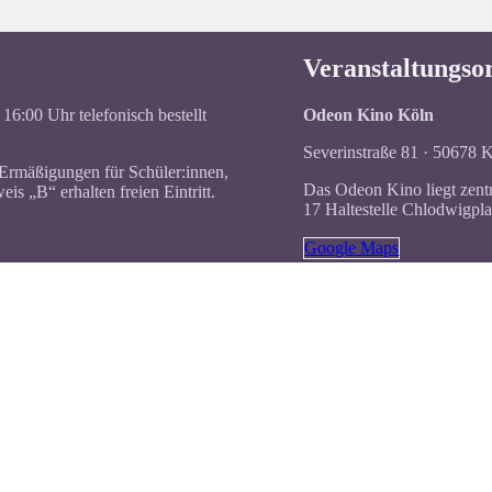
Veranstaltungso
 16:00 Uhr telefonisch bestellt
Odeon Kino Köln
Severinstraße 81 · 50678 
 Ermäßigungen für Schüler:innen,
Das Odeon Kino liegt zentr
 „B“ erhalten freien Eintritt.
17 Haltestelle Chlodwigpl
Google Maps