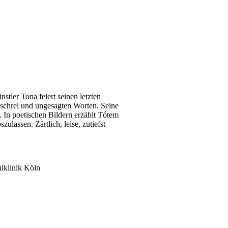
stler Tona feiert seinen letzten
schrei und ungesagten Worten. Seine
t. In poetischen Bildern erzählt Tótem
ulassen. Zärtlich, leise, zutiefst
niklinik Köln