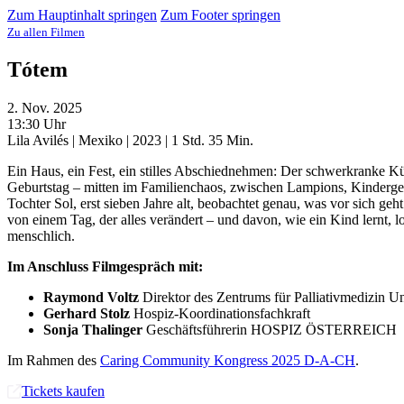
Zum Hauptinhalt springen
Zum Footer springen
Zu allen Filmen
Tótem
2. Nov. 2025
13:30 Uhr
Lila Avilés | Mexiko | 2023 | 1 Std. 35 Min.
Ein Haus, ein Fest, ein stilles Abschiednehmen: Der schwerkranke Kün
Geburtstag – mitten im Familienchaos, zwischen Lampions, Kinderge
Tochter Sol, erst sieben Jahre alt, beobachtet genau, was vor sich geh
von einem Tag, der alles verändert – und davon, wie ein Kind lernt, losz
menschlich.
Im Anschluss Filmgespräch mit:
Raymond Voltz
Direktor des Zentrums für Palliativmedizin U
Gerhard Stolz
Hospiz-Koordinationsfachkraft
Sonja Thalinger
Geschäftsführerin HOSPIZ ÖSTERREICH
Im Rahmen des
Caring Community Kongress 2025 D-A-CH
.
Tickets kaufen