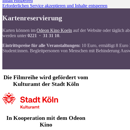
Inhalt entsperren
Erforderlichen Service akzeptieren und Inhalte entsperren
Kartenreservierung
Karten können im
Odeon Kino Koeln
auf der Website oder täglich ab
werden unter
0221 · 31 31 10
.
Eintrittspreise für alle Veranstaltungen:
10 Euro, ermäßigt 8 Euro
Student:innen. Begleitpersonen von Menschen mit Behinderung Ausweis
Die Filmreihe wird gefördert vom
Kulturamt der Stadt Köln
In Kooperation mit dem Odeon
Kino